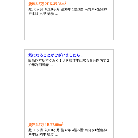
2
賃料6.5万 2DK/
45.36m
敷0.0ヶ月 礼2.0ヶ月 築36年 1階/3階 南向き■阪急神
戸本線 六甲 徒歩 …
気になることがございましたら …
阪急岡本駅すぐ近く！ＪＲ摂津本山駅も５分以内で２
沿線利用可能 …
2
賃料6.5万 1R/
27.00m
敷0.0ヶ月 礼0.0ヶ月 築32年 4階/5階 南向き■阪急神
戸本線 岡本 徒歩 …