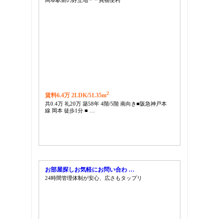
2
賃料6.4万 2LDK/
51.35m
共0.4万 礼20万 築58年 4階/5階 南向き■阪急神戸本
線 岡本 徒歩1分 ■ …
お部屋探しお気軽にお問い合わ …
24時間管理体制が安心、広さもタップリ