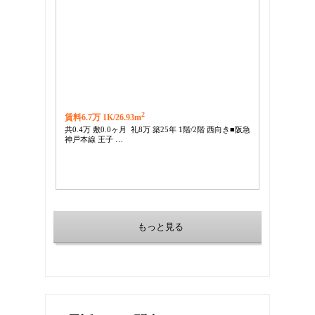
2
賃料6.7万 1K/
26.93m
共0.4万 敷0.0ヶ月 礼8万 築25年 1階/2階 西向き■阪急
神戸本線 王子 …
もっと見る