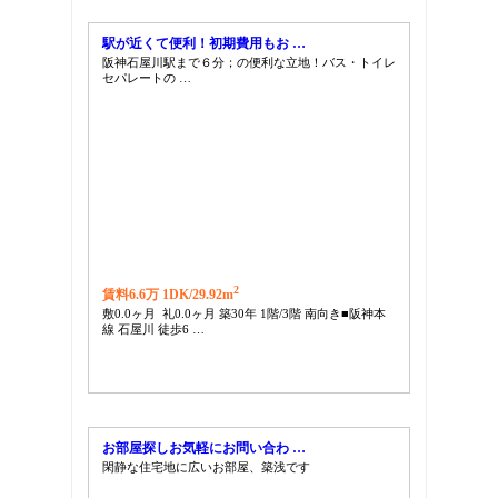
駅が近くて便利！初期費用もお …
阪神石屋川駅まで６分；の便利な立地！バス・トイレ
セパレートの …
2
賃料6.6万 1DK/
29.92m
敷0.0ヶ月 礼0.0ヶ月 築30年 1階/3階 南向き■阪神本
線 石屋川 徒歩6 …
お部屋探しお気軽にお問い合わ …
閑静な住宅地に広いお部屋、築浅です