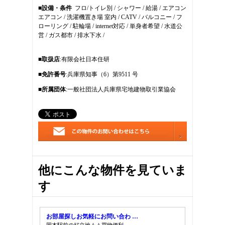
■設備・条件
フロ/トイレ別 / シャワー / 給湯 / エアコン
11
エアコン / 洗濯機置き場 室内 / CATV / バルコニー / フ
12
ローリング / 駐輪場 / internet対応 / 単身者希望 / 水道公
13
営 / ガス都市 / 排水下水 /
14
■取扱店
:有限会社日本住研
■免許番号
:兵庫県知事（6）第9511 号
■所属団体
:一般社団法人兵庫県宅地建物取引業協会
他にこんな物件を見ていま
す
お部屋探しお気軽にお問い合わ …
岡本駅前の好立地＾＾買物便利