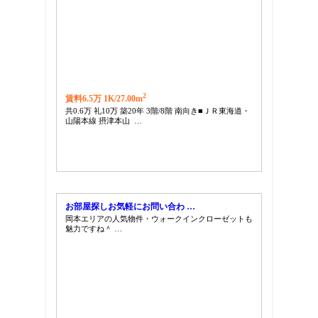
2
賃料6.5万 1K/
27.00m
共0.6万 礼10万 築20年 3階/8階 南向き■ＪＲ東海道・
山陽本線 摂津本山 …
お部屋探しお気軽にお問い合わ …
岡本エリアの人気物件・ウォークインクローゼットも
魅力ですね＾ …