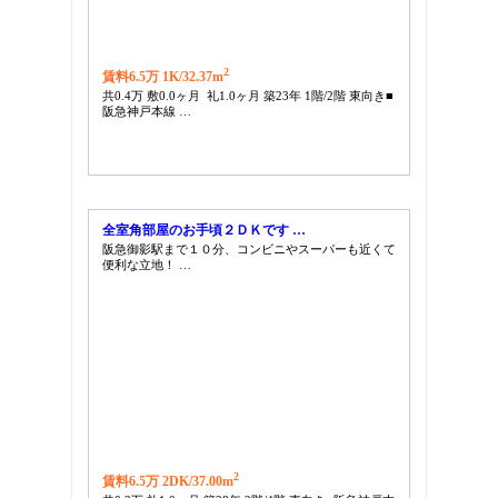
2
賃料6.5万 1K/
32.37m
共0.4万 敷0.0ヶ月 礼1.0ヶ月 築23年 1階/2階 東向き■
阪急神戸本線 …
全室角部屋のお手頃２ＤＫです …
阪急御影駅まで１０分、コンビニやスーパーも近くて
便利な立地！ …
2
賃料6.5万 2DK/
37.00m