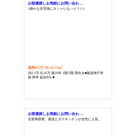
お部屋探しお気軽にお問い合わ …
♪静かな住宅地にオシャレなハイツ♪☆
2
賃料6.5万 1K/
26.71m
共0.3万 礼10万 築28年 1階/2階 西向き■阪急神戸本
線 岡本 徒歩8分 ■ …
お部屋探しお気軽にお問い合わ …
全室角部屋、築浅とガスキッチンが女性に人気。