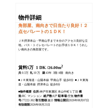
物件詳細
角部屋、南向きで日当たり良好！２
点セパレートの１ＤＫ！
ＪＲ摂津本山・甲南山手まで８分のアクセス良好な立
地。バス・トイレセパレートのお手頃１ＤＫ！うれし
い南向きの角部屋です。
2
1
賃料5万 1 DK /
26.00m
2
共
0.3万
礼
10 万
築
43年 3階 /4階 南向き
3
■ＪＲ東海道・山陽本線 甲南山手 徒歩8分 ■ＪＲ東海
4
道・山陽本線 摂津本山 徒歩8分
5
6
■物件概要
住所:
神戸市東灘区 本山中町１丁目
構
7
造:
RC マンション
総戸数:
6戸
駐車場:
空無
物件番
8
号:
77222-302
取引態様
:媒介
情報公開日
2026年08月07日
9
有効期限
2026年08月21日
10