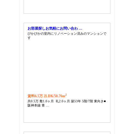
お部屋探しお気軽にお問い合わ …
ぴかぴかの室内にリノベーション済みのマンションで
す
2
賃料6.5万 2LDK/
50.76m
共0.5万 敷1.0ヶ月 礼2.0ヶ月 築53年 5階/7階 東向き■
阪神本線 青 …