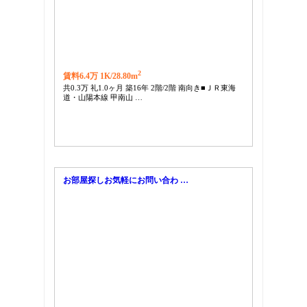
2
賃料6.4万 1K/
28.80m
共0.3万 礼1.0ヶ月 築16年 2階/2階 南向き■ＪＲ東海
道・山陽本線 甲南山 …
お部屋探しお気軽にお問い合わ …