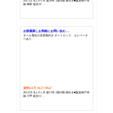
共0.3万 礼1.0ヶ月 築38年 2階/4階 東向き■阪急神戸本
線 御影 徒歩10 …
お部屋探しお気軽にお問い合わ …
オール電化の全室南向き オートロック、エレベータ
ーあり
2
賃料6.6万 1K/
27.90m
共0.8万 礼1.0ヶ月 築15年 2階/4階 南向き■阪急神戸本
線 六甲 徒歩12 …