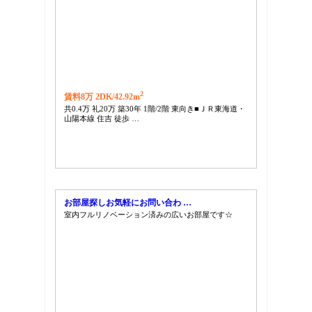
2
賃料8万 2DK/
42.92m
共0.4万 礼20万 築30年 1階/2階 東向き■ＪＲ東海道・
山陽本線 住吉 徒歩 …
お部屋探しお気軽にお問い合わ …
室内フルリノベーション済みの広いお部屋です☆