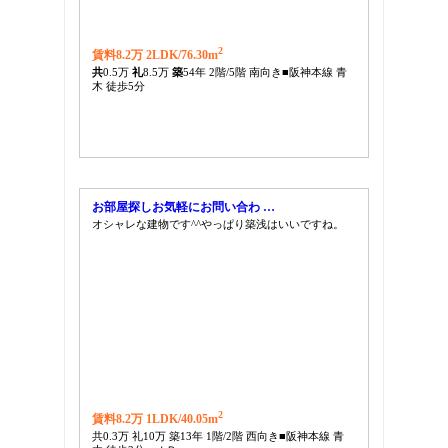
2
賃料8.2万 2LDK/
76.30m
共
0.5万
礼
8.5万
築
54年 2階/5階 南向き■阪神本線 青
木 徒歩5分
お部屋探しお気軽にお問い合わ …
オシャレな建物です^^やっぱり築浅はいいですね。
2
賃料8.2万 1LDK/
40.05m
共0.3万 礼10万 築13年 1階/2階 西向き■阪神本線 青