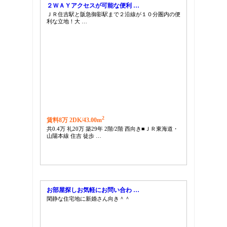
２ＷＡＹアクセスが可能な便利 …
ＪＲ住吉駅と阪急御影駅まで２沿線が１０分圏内の便
利な立地！大 …
2
賃料8万 2DK/
43.00m
共0.4万 礼20万 築29年 2階/2階 西向き■ＪＲ東海道・
山陽本線 住吉 徒歩 …
お部屋探しお気軽にお問い合わ …
閑静な住宅地に新婚さん向き＾＾