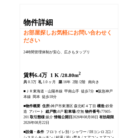
物件詳細
お部屋探しお気軽にお問い合わせく
ださい
24時間管理体制が安心、広さもタップリ
2
1
賃料6.4万 1 K /
28.80m
2
共
0.3万
礼
1.0 ヶ月
築
16年 2階 /2階 南向き
3
■ＪＲ東海道・山陽本線 甲南山手 徒歩7分 ■阪急神戸
4
本線 岡本 徒歩18分
5
6
■物件概要
住所:
神戸市東灘区 森北町４丁目
構造:
鉄骨
7
造 アパート
総戸数:
8戸
駐車場:
空無
物件番号:
77605-
8
201
取引態様
:媒介
情報公開日
2026年08月08日
有効期限
9
2026年08月22日
10
■設備・条件
フロ/トイレ別 / シャワー / IHコンロ 2口 /
11
システムキッチン / 給湯 / 追い焚き / エアコン エアコン