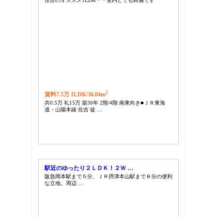
2
賃料7.5万 1LDK/
36.04m
共0.5万 礼15万 築30年 2階/4階 南東向き■ＪＲ東海
道・山陽本線 住吉 徒 …
駅近のゆったり２ＬＤＫ！２Ｗ …
阪急岡本駅まで５分、ＪＲ摂津本山駅まで８分の便利
な立地。周辺 …