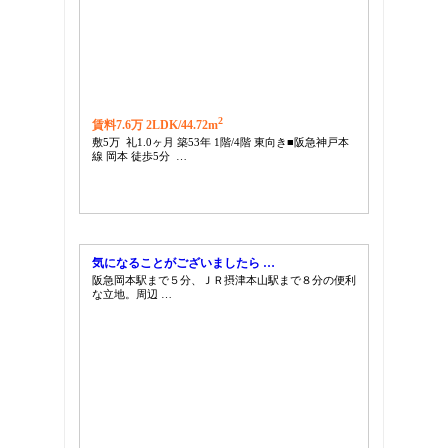
2
賃料7.6万 2LDK/
44.72m
敷5万 礼1.0ヶ月 築53年 1階/4階 東向き■阪急神戸本
線 岡本 徒歩5分 …
気になることがございましたら …
阪急岡本駅まで５分、ＪＲ摂津本山駅まで８分の便利
な立地。周辺 …