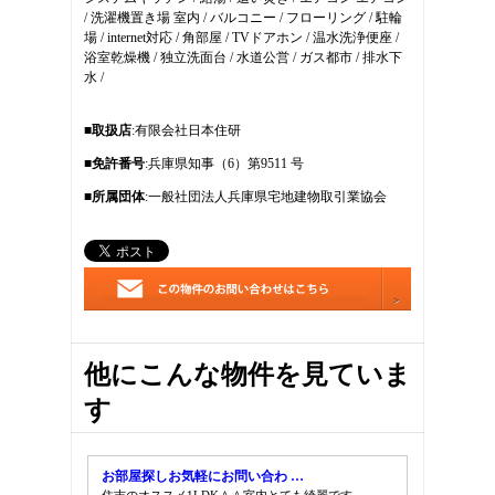
12
/ 洗濯機置き場 室内 / バルコニー / フローリング / 駐輪
13
場 / internet対応 / 角部屋 / TVドアホン / 温水洗浄便座 /
14
浴室乾燥機 / 独立洗面台 / 水道公営 / ガス都市 / 排水下
15
水 /
16
17
18
■取扱店
:有限会社日本住研
19
■免許番号
:兵庫県知事（6）第9511 号
20
21
■所属団体
:一般社団法人兵庫県宅地建物取引業協会
他にこんな物件を見ていま
す
お部屋探しお気軽にお問い合わ …
住吉のオススメ1LDK＾＾室内とても綺麗です