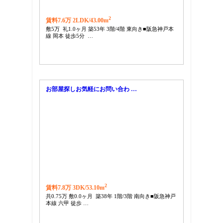
2
賃料7.6万 2LDK/
43.00m
敷5万 礼1.0ヶ月 築53年 3階/4階 東向き■阪急神戸本
線 岡本 徒歩5分 …
お部屋探しお気軽にお問い合わ …
2
賃料7.8万 3DK/
53.10m
共0.75万 敷0.0ヶ月 築38年 1階/3階 南向き■阪急神戸
本線 六甲 徒歩 …