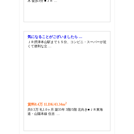
木 徒歩3分 ■ＪＲ …
気になることがございましたら …
ＪＲ摂津本山駅まで１５分、コンビニ・スーパーが近
くて便利な立 …
2
賃料8.4万 1LDK/
43.34m
共0.5万 礼1.0ヶ月 築35年 3階/5階 北向き■ＪＲ東海
道・山陽本線 住吉 …