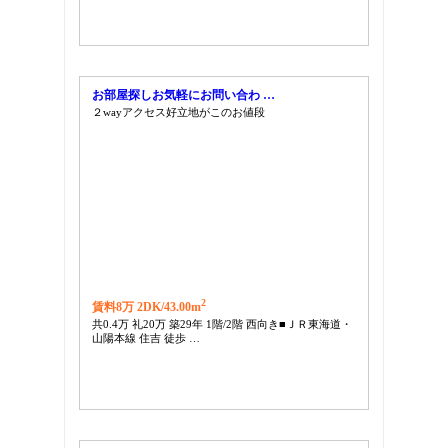
お部屋探しお気軽にお問い合わ …
２wayアクセス好立地がこのお値段
2
賃料8万 2DK/
43.00m
共0.4万 礼20万 築29年 1階/2階 西向き■ＪＲ東海道・
山陽本線 住吉 徒歩 …