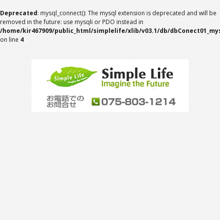
Deprecated
: mysql_connect(): The mysql extension is deprecated and will be
removed in the future: use mysqli or PDO instead in
/home/kir467909/public_html/simplelife/xlib/v03.1/db/dbConect01_mys
on line
4