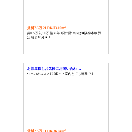
2
賃料7.3万 2LDK/
53.10m
共0.5万 礼10万 築36年 1階/3階 南向き■阪神本線 深
江 徒歩10分 ■Ｊ …
お部屋探しお気軽にお問い合わ …
住吉のオススメ1LDK＾＾室内とても綺麗です
2
賃料7.5万 1LDK/
36.04m