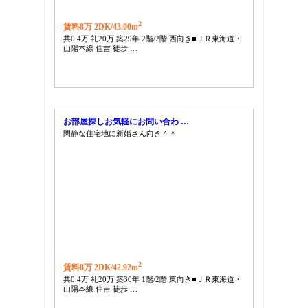
2
賃料8万 2DK/
43.00m
共0.4万 礼20万 築29年 2階/2階 西向き■ＪＲ東海道・
山陽本線 住吉 徒歩 …
お部屋探しお気軽にお問い合わ …
閑静な住宅地に新婚さん向き＾＾
2
賃料8万 2DK/
42.92m
共0.4万 礼20万 築30年 1階/2階 東向き■ＪＲ東海道・
山陽本線 住吉 徒歩 …