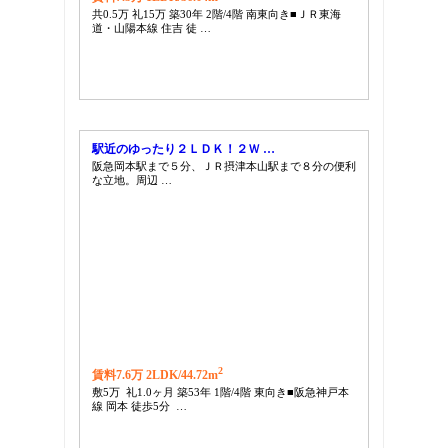
共0.5万 礼15万 築30年 2階/4階 南東向き■ＪＲ東海
道・山陽本線 住吉 徒 …
駅近のゆったり２ＬＤＫ！２Ｗ …
阪急岡本駅まで５分、ＪＲ摂津本山駅まで８分の便利
な立地。周辺 …
2
賃料7.6万 2LDK/
44.72m
敷5万 礼1.0ヶ月 築53年 1階/4階 東向き■阪急神戸本
線 岡本 徒歩5分 …