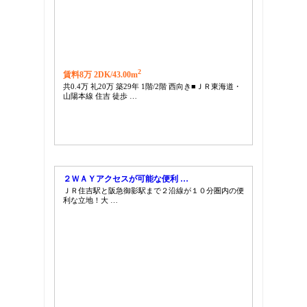
2
賃料8万 2DK/
43.00m
共0.4万 礼20万 築29年 1階/2階 西向き■ＪＲ東海道・
山陽本線 住吉 徒歩 …
２ＷＡＹアクセスが可能な便利 …
ＪＲ住吉駅と阪急御影駅まで２沿線が１０分圏内の便
利な立地！大 …