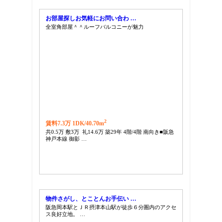
お部屋探しお気軽にお問い合わ …
全室角部屋＾＾ルーフバルコニーが魅力
2
賃料7.3万 1DK/
40.70m
共0.5万 敷3万 礼14.6万 築29年 4階/4階 南向き■阪急
神戸本線 御影 …
物件さがし、とことんお手伝い …
阪急岡本駅とＪＲ摂津本山駅が徒歩６分圏内のアクセ
ス良好立地。 …