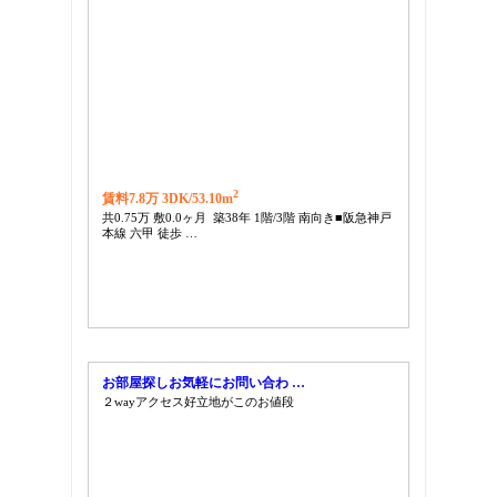
2
賃料7.8万 3DK/
53.10m
共0.75万 敷0.0ヶ月 築38年 1階/3階 南向き■阪急神戸
本線 六甲 徒歩 …
お部屋探しお気軽にお問い合わ …
２wayアクセス好立地がこのお値段