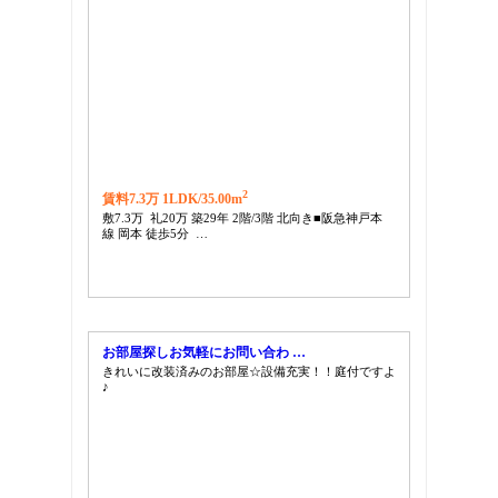
2
賃料7.3万 1LDK/
35.00m
敷7.3万 礼20万 築29年 2階/3階 北向き■阪急神戸本
線 岡本 徒歩5分 …
お部屋探しお気軽にお問い合わ …
きれいに改装済みのお部屋☆設備充実！！庭付ですよ
♪