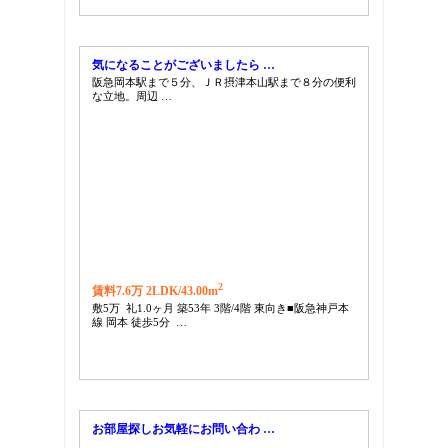
気になることがございましたら …
阪急岡本駅まで５分、ＪＲ摂津本山駅まで８分の便利
な立地。周辺 …
2
賃料7.6万 2LDK/
43.00m
敷5万 礼1.0ヶ月 築53年 3階/4階 東向き■阪急神戸本
線 岡本 徒歩5分 …
お部屋探しお気軽にお問い合わ …