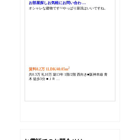
お部屋探しお気軽にお問い合わ …
オシャレな建物です^^やっぱり築浅はいいですね。
2
賃料8.2万 1LDK/
40.05m
共0.3万 礼10万 築13年 1階/2階 西向き■阪神本線 青
木 徒歩3分 ■ＪＲ …