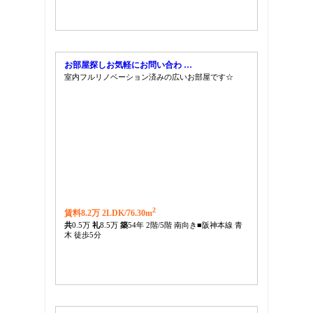
お部屋探しお気軽にお問い合わ …
室内フルリノベーション済みの広いお部屋です☆
2
賃料8.2万 2LDK/
76.30m
共
0.5万
礼
8.5万
築
54年 2階/5階 南向き■阪神本線 青
木 徒歩5分