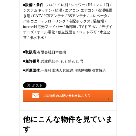
■設備・条件
フロ/トイレ別 / シャワー / IHコンロ 1口 /
11
システムキッチン / 給湯 / エアコン エアコン / 洗濯機置
12
き場 / CATV / CSアンテナ / BSアンテナ / エレベータ /
13
バルコニー / フローリング / 宅配ボックス / 駐輪場 /
14
internet対応光ファイバー / 角部屋 / TVドアホン / デザイ
ナーズ / オール電化 / 独立洗面台 / ペット不可 / 水道公
営 / 排水下水 /
■取扱店
:有限会社日本住研
■免許番号
:兵庫県知事（6）第9511 号
■所属団体
:一般社団法人兵庫県宅地建物取引業協会
他にこんな物件を見ていま
す