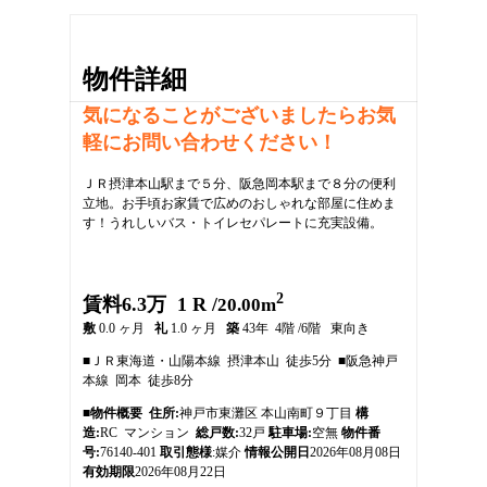
物件詳細
気になることがございましたらお気
軽にお問い合わせください！
ＪＲ摂津本山駅まで５分、阪急岡本駅まで８分の便利
立地。お手頃お家賃で広めのおしゃれな部屋に住めま
す！うれしいバス・トイレセパレートに充実設備。
2
1
賃料6.3万 1 R /
20.00m
2
敷
0.0 ヶ月
礼
1.0 ヶ月
築
43年 4階 /6階 東向き
3
■ＪＲ東海道・山陽本線 摂津本山 徒歩5分 ■阪急神戸
4
本線 岡本 徒歩8分
5
6
■物件概要
住所:
神戸市東灘区 本山南町９丁目
構
7
造:
RC マンション
総戸数:
32戸
駐車場:
空無
物件番
8
号:
76140-401
取引態様
:媒介
情報公開日
2026年08月08日
9
有効期限
2026年08月22日
10