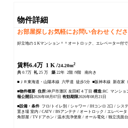
物件詳細
お部屋探しお気軽にお問い合わせくだ
好立地の１Kマンション＾＾オートロック、エレベーター付
2
賃料6.4万 1 K /
24.20m
共
0.7万
礼
25 万
築
22年 2階 /9階 南向き
■ＪＲ東海道・山陽本線 六甲道 徒歩5分 ■阪神本線 新在家 
■物件概要
住所:
神戸市灘区 友田町４丁目
構造:
RC マンシ
報公開日
2026年08月07日
有効期限
2026年08月21日
■設備・条件
フロ/トイレ別 / シャワー / IHコンロ 2口 / シ
置き場 室内 / CATV / BSアンテナ / オートロック / エレベータ /
角部屋 / TVドアホン / 温水洗浄便座 / オール電化 / 独立洗面台 