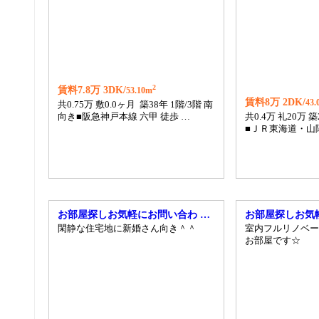
2
賃料7.8万 3DK/
53.10m
賃料8万 2DK/
43.
共0.75万 敷0.0ヶ月 築38年 1階/3階 南
向き■阪急神戸本線 六甲 徒歩 …
共0.4万 礼20万 
■ＪＲ東海道・山陽
お部屋探しお気軽にお問い合わ …
お部屋探しお気
閑静な住宅地に新婚さん向き＾＾
室内フルリノベー
お部屋です☆