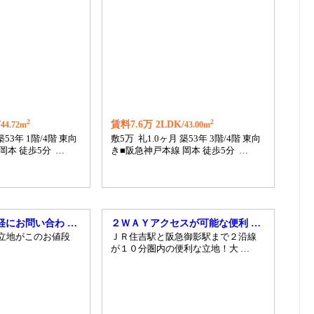
23
24
25
26
2
2
/
賃料7.6万 2LDK/
44.72m
43.00m
築53年 1階/4階 東向
敷5万 礼1.0ヶ月 築53年 3階/4階 東向
岡本 徒歩5分 …
き■阪急神戸本線 岡本 徒歩5分 …
軽にお問い合わ …
２ＷＡＹアクセスが可能な便利 …
好立地がこのお値段
ＪＲ住吉駅と阪急御影駅まで２沿線
が１０分圏内の便利な立地！大 …