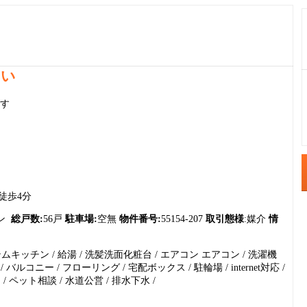
さい
です
1
2
3
徒歩4分
4
ョン
総戸数:
56戸
駐車場:
空無
物件番号:
55154-207
取引態様
:媒介
情
5
ステムキッチン / 給湯 / 洗髪洗面化粧台 / エアコン エアコン / 洗濯機
6
 バルコニー / フローリング / 宅配ボックス / 駐輪場 / internet対応 /
7
/ ペット相談 / 水道公営 / 排水下水 /
8