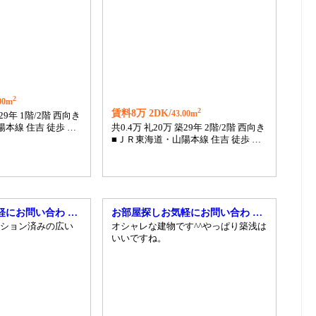
2
00m
2
賃料8万 2DK/
43.00m
築29年 1階/2階 西向き
本線 住吉 徒歩 …
共0.4万 礼20万 築29年 2階/2階 西向き
■ＪＲ東海道・山陽本線 住吉 徒歩 …
軽にお問い合わ …
お部屋探しお気軽にお問い合わ …
ション済みの広い
オシャレな建物です^^やっぱり築浅は
いいですね。