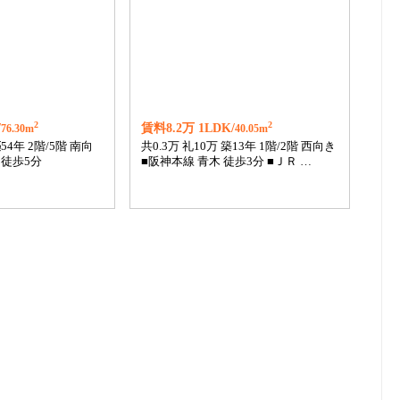
2
2
/
賃料8.2万 1LDK/
76.30m
40.05m
築
54年 2階/5階 南向
共0.3万 礼10万 築13年 1階/2階 西向き
 徒歩5分
■阪神本線 青木 徒歩3分 ■ＪＲ …