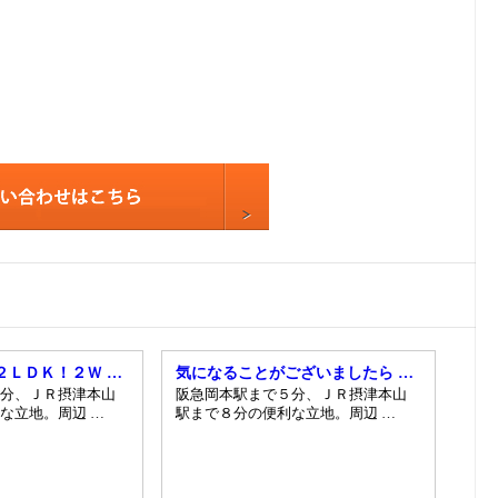
9
10
11
12
13
14
15
16
17
18
19
２ＬＤＫ！２Ｗ …
気になることがございましたら …
分、ＪＲ摂津本山
阪急岡本駅まで５分、ＪＲ摂津本山
20
な立地。周辺 …
駅まで８分の便利な立地。周辺 …
21
22