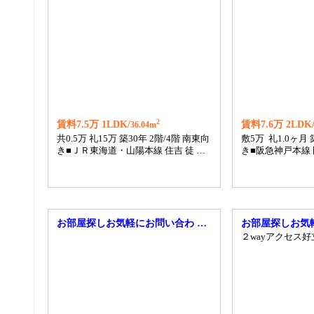
2
賃料7.5万 1LDK/
賃料7.6万 2LDK
36.04m
共0.5万 礼15万 築30年 2階/4階 南東向
敷5万 礼1.0ヶ月 
き■ＪＲ東海道・山陽本線 住吉 徒 …
き■阪急神戸本線 
お部屋探しお気軽にお問い合わ …
お部屋探しお気
２wayアクセス