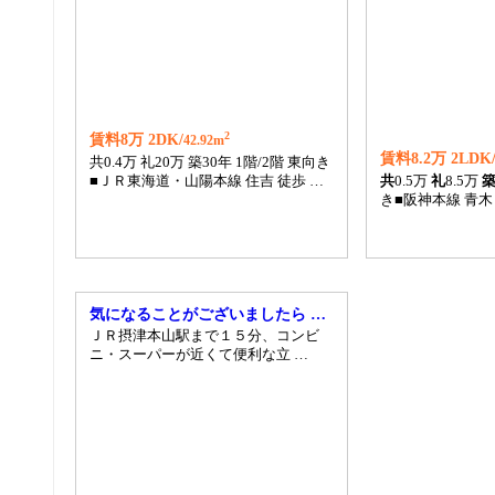
2
賃料8万 2DK/
42.92m
賃料8.2万 2LDK
共0.4万 礼20万 築30年 1階/2階 東向き
■ＪＲ東海道・山陽本線 住吉 徒歩 …
共
0.5万
礼
8.5万
き■阪神本線 青木
気になることがございましたら …
ＪＲ摂津本山駅まで１５分、コンビ
ニ・スーパーが近くて便利な立 …